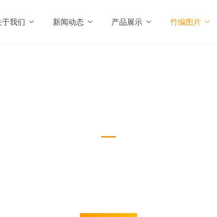
关于我们
新闻动态
产品展示
竹编图片
竹编