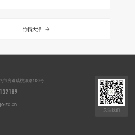
竹帽大沿
瓯市房道镇桃源路100号
132189
o-zd.cn
关注我们