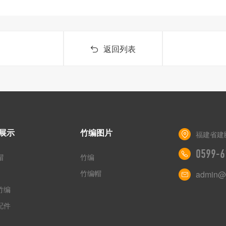
返回列表
展示
竹编图片
福建省建
0599-6
帽
竹编
竹编帽
admin@j
竹编
配件