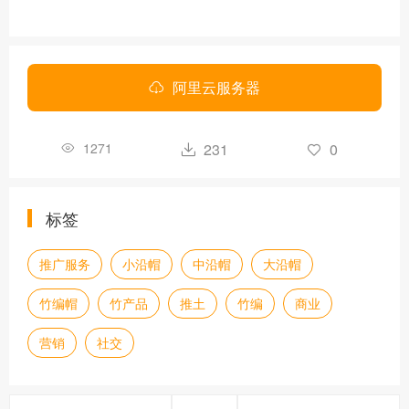
阿里云服务器
1271
231
0
标签
推广服务
小沿帽
中沿帽
大沿帽
竹编帽
竹产品
推土
竹编
商业
营销
社交